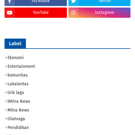
Facebook
Twitter
YouTube
Instagram
Tik Tok
Label
Ekonomi
Entertainment
komunitas
Lakalantas
lirik lagu
lMitra News
Mitra News
Olahraga
Pendidikan