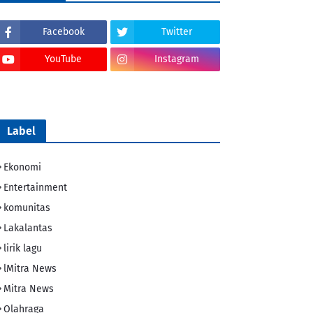
Facebook
Twitter
YouTube
Instagram
Tik Tok
Label
Ekonomi
Entertainment
komunitas
Lakalantas
lirik lagu
lMitra News
Mitra News
Olahraga