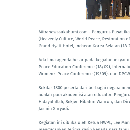
Mitranewssukabumi.com - Pengurus Pusat Ikat
(Heavenly Culture, World Peace, Restoration 
Grand Hyatt Hotel, Incheon Korea Selatan (18-
Ada lima agenda besar pada kegiatan ini yait
Peace Education Conference (18/09), Internati
Women's Peace Conference (19/09), dan DPCW
Sekitar 1800 peserta dari berbagai negara meng
adalah para akademisi atau educator. Pengur
Hidayatullah, Sekjen Hibatun Wafiroh, dan D
Jasmin Suryadi.
Kegiatan ini dibuka oleh Ketua HWPL, Lee Ma
mengucapkan terima kasih kepada para tamu 