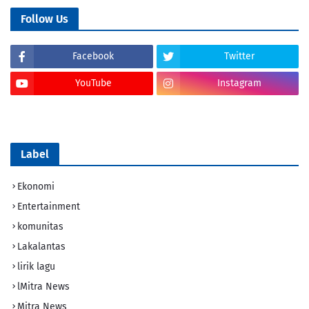
Follow Us
Facebook
Twitter
YouTube
Instagram
Tik Tok
Label
Ekonomi
Entertainment
komunitas
Lakalantas
lirik lagu
lMitra News
Mitra News