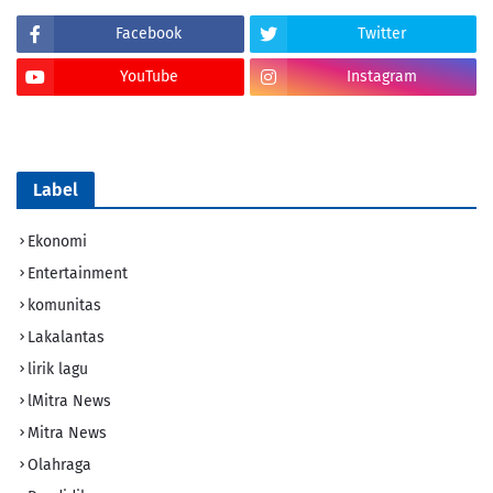
Facebook
Twitter
YouTube
Instagram
Tik Tok
Label
Ekonomi
Entertainment
komunitas
Lakalantas
lirik lagu
lMitra News
Mitra News
Olahraga