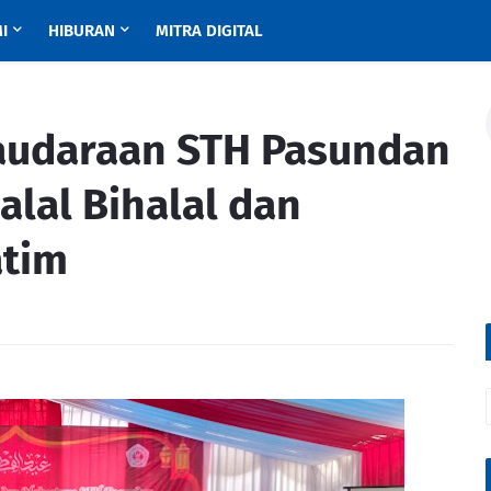
I
HIBURAN
MITRA DIGITAL
saudaraan STH Pasundan
lal Bihalal dan
atim