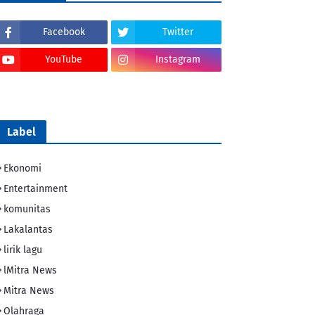
Facebook
Twitter
YouTube
Instagram
Tik Tok
Label
Ekonomi
Entertainment
komunitas
Lakalantas
lirik lagu
lMitra News
Mitra News
Olahraga