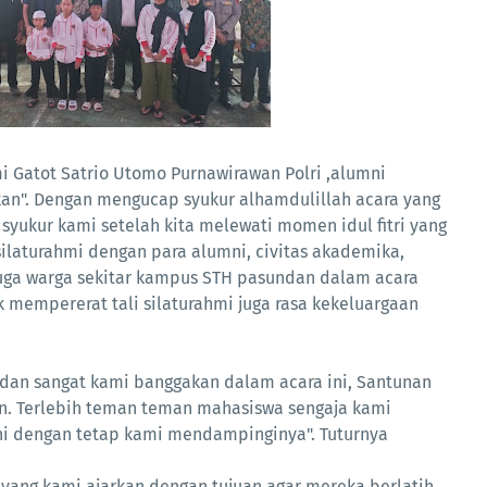
 Gatot Satrio Utomo Purnawirawan Polri ,alumni
an". Dengan mengucap syukur alhamdulillah acara yang
 syukur kami setelah kita melewati momen idul fitri yang
laturahmi dengan para alumni, civitas akademika,
uga warga sekitar kampus STH pasundan dalam acara
k mempererat tali silaturahmi juga rasa kekeluargaan
 dan sangat kami banggakan dalam acara ini, Santunan
an. Terlebih teman teman mahasiswa sengaja kami
ni dengan tetap kami mendampinginya". Tuturnya
yang kami ajarkan dengan tujuan agar mereka berlatih